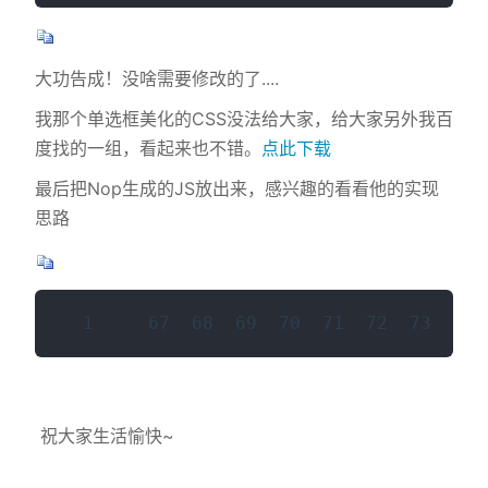
大功告成！没啥需要修改的了....
我那个单选框美化的CSS没法给大家，给大家另外我百
度找的一组，看起来也不错。
点此下载
最后把Nop生成的JS放出来，感兴趣的看看他的实现
思路
  1     67  68  69  70  71  72  73     
祝大家生活愉快~