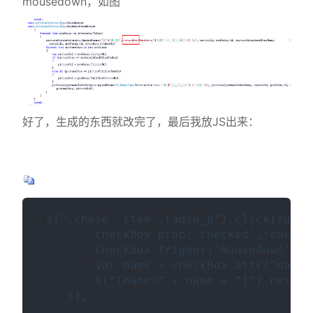
mousedown，如图
好了，生成的东西就改完了，最后我放JS出来：
 $(".chose .item .radio_b").click(funct
        checkBox.prop('checked',!
        checkBox.trigger('mousedown');
        var name = checkBox.attr("name")
        $("[name=" + name + "]").next("
    });