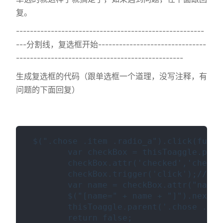
复。
------------------------------------------------------
---分割线，复选框开始-------------------------------
------------------------------------------------
生成复选框的代码（跟单选框一个道理，没写注释，有
问题的下面回复）
 $(".chose .item .radio_a").click(func
        var checkBox = thisToaggle.
        checkBox.attr('checked',
        checkBox.trigger('click
        var name = checkBox.attr("name")
        $("[name=" + name + "]").nex
        thisToaggle.parent('.chose .
        return false;
